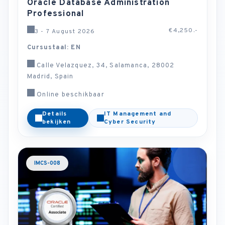
Oracle Database Administration
Professional
€4,250.-
3 - 7 August 2026
Cursustaal: EN
Calle Velazquez, 34, Salamanca, 28002
Madrid, Spain
Online beschikbaar
Details
IT Management and
bekijken
Cyber Security
IMCS-008