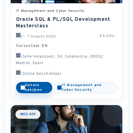
IT Management and Cyber Security
Oracle SQL & PL/SQL Development
Masterclass
€4,250.-
3 - 7 August 2026
Cursustaal: EN
Calle Velazquez, 34, Salamanca, 28002
Madrid, Spain
Online beschikbaar
Details
IT Management and
bekijken
Cyber Security
IMCS-009