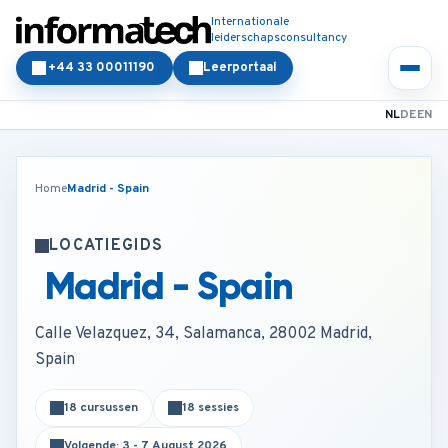
Internationale
leiderschapsconsultancy
+44 33 00011190
Leerportaal
NL
DE
EN
Home
Madrid - Spain
LOCATIEGIDS
Madrid - Spain
Calle Velazquez, 34, Salamanca, 28002 Madrid,
Spain
18 cursussen
18 sessies
Volgende: 3 - 7 August 2026