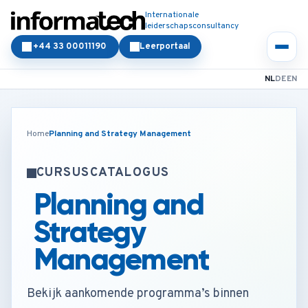
Internationale
leiderschapsconsultancy
+44 33 00011190
Leerportaal
NL
DE
EN
Home
Planning and Strategy Management
CURSUSCATALOGUS
Planning and
Strategy
Management
Bekijk aankomende programma’s binnen