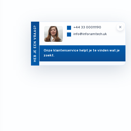
×
HEB JE EEN VRAAG?
+44 33 00011190
info@inforamtech.uk
Onze klantenservice helpt je te vinden wat je
zoekt.