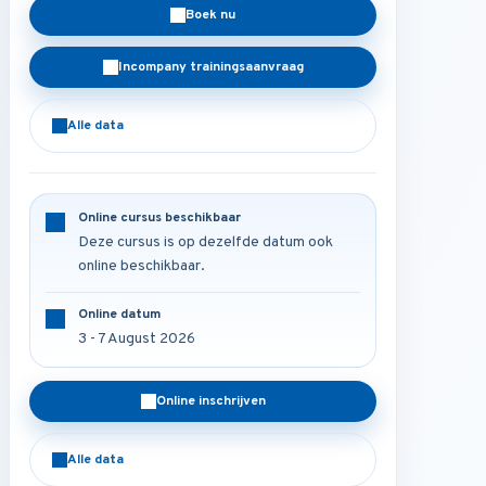
Boek nu
Incompany trainingsaanvraag
Alle data
Online cursus beschikbaar
Deze cursus is op dezelfde datum ook
online beschikbaar.
Online datum
3 - 7 August 2026
Online inschrijven
Alle data