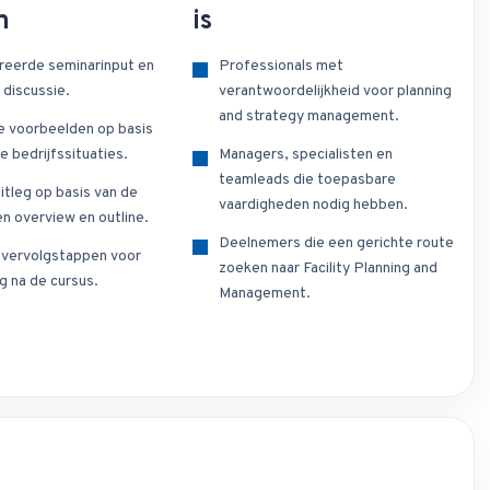
n
is
reerde seminarinput en
Professionals met
 discussie.
verantwoordelijkheid voor planning
and strategy management.
e voorbeelden op basis
e bedrijfssituaties.
Managers, specialisten en
teamleads die toepasbare
itleg op basis van de
vaardigheden nodig hebben.
n overview en outline.
Deelnemers die een gerichte route
e vervolgstappen voor
zoeken naar Facility Planning and
g na de cursus.
Management.