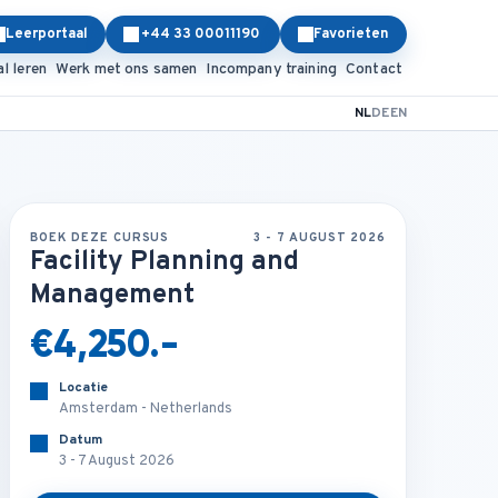
Leerportaal
+44 33 00011190
Favorieten
al leren
Werk met ons samen
Incompany training
Contact
NL
DE
EN
BOEK DEZE CURSUS
3 - 7 AUGUST 2026
Facility Planning and
Management
€4,250.-
Locatie
Amsterdam - Netherlands
Datum
3 - 7 August 2026