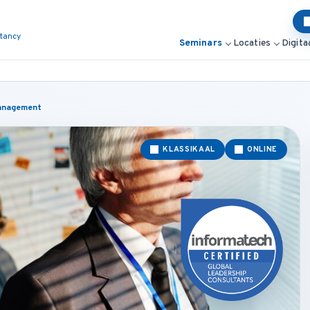
ltancy
Seminars
Locaties
Digita
Management
KLASSIKAAL
ONLINE