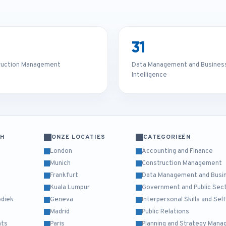
31
ruction Management
Data Management and Busines
Intelligence
CH
ONZE LOCATIES
CATEGORIEËN
London
Accounting and Finance
Munich
Construction Management
Frankfurt
Data Management and Busin
Kuala Lumpur
Government and Public Sec
odiek
Geneva
Interpersonal Skills and Se
Madrid
Public Relations
nts
Paris
Planning and Strategy Man