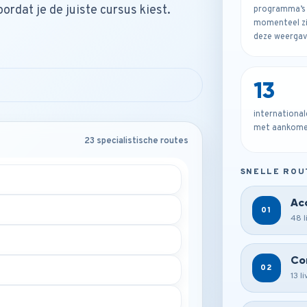
rdat je de juiste cursus kiest.
programma’s 
momenteel zi
deze weergav
13
international
met aankomen
23 specialistische routes
SNELLE ROU
Ac
01
48 l
Co
02
13 l