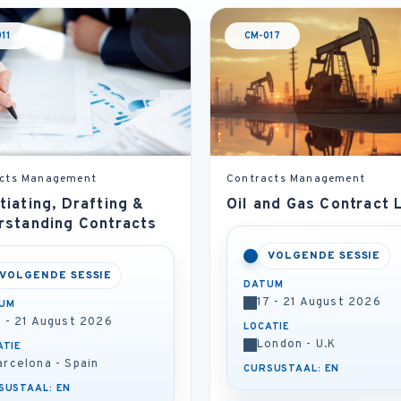
11
CM-017
cts Management
Contracts Management
iating, Drafting &
Oil and Gas Contract 
rstanding Contracts
VOLGENDE SESSIE
VOLGENDE SESSIE
DATUM
17 - 21 August 2026
UM
7 - 21 August 2026
LOCATIE
London - U.K
ATIE
arcelona - Spain
CURSUSTAAL: EN
SUSTAAL: EN