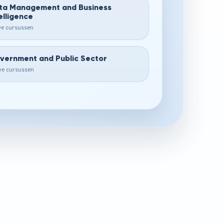
ta Management and Business
elligence
ive cursussen
vernment and Public Sector
ive cursussen