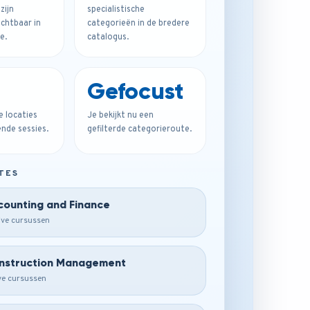
zijn
specialistische
chtbaar in
categorieën in de bredere
e.
catalogus.
Gefocust
e locaties
Je bekijkt nu een
de sessies.
gefilterde categorieroute.
TES
counting and Finance
ive cursussen
nstruction Management
ive cursussen