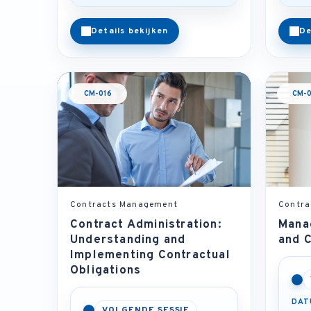
Details bekijken
De
CM-016
CM-0
Contracts Management
Contra
Contract Administration:
Mana
Understanding and
and C
Implementing Contractual
Obligations
DAT
VOLGENDE SESSIE