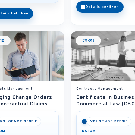
Details bekijken
tails bekijken
12
CM-013
cts Management
Contracts Management
ging Change Orders
Certificate in Busine
ontractual Claims
Commercial Law (CBC
VOLGENDE SESSIE
VOLGENDE SESSIE
UM
DATUM