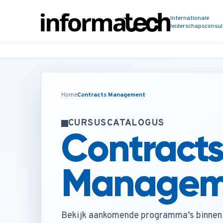
Internationale
leiderschapsconsu
Home
Contracts Management
CURSUSCATALOGUS
Contract
Managem
Bekijk aankomende programma’s binnen 