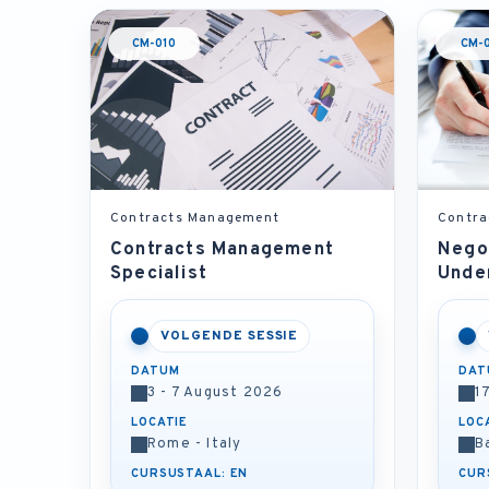
CM-010
CM-0
Contracts Management
Contra
Contracts Management
Negot
Specialist
Unde
VOLGENDE SESSIE
DATUM
DAT
3 - 7 August 2026
1
LOCATIE
LOC
Rome - Italy
B
CURSUSTAAL: EN
CUR