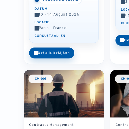
3
DATUM
LOC
10 - 14 August 2026
P
LOCATIE
CUR
Paris - France
CURSUSTAAL: EN
De
Details bekijken
CM-001
CM-0
Contracts Management
Contra