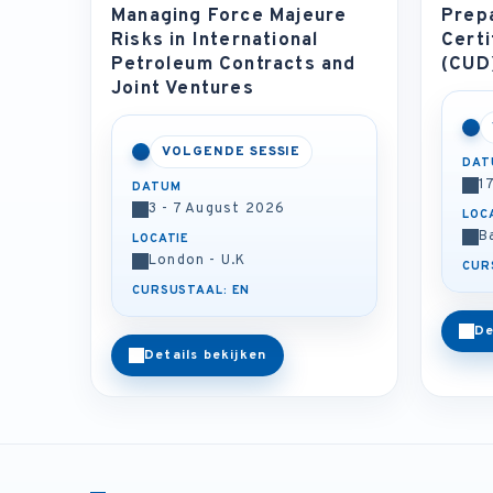
Managing Force Majeure
Prep
Risks in International
Certi
Petroleum Contracts and
(CUD
Joint Ventures
VOLGENDE SESSIE
DAT
1
DATUM
3 - 7 August 2026
LOC
B
LOCATIE
London - U.K
CUR
CURSUSTAAL: EN
De
Details bekijken