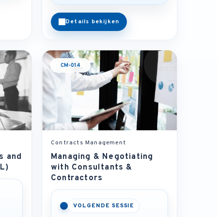
Details bekijken
CM-014
Contracts Management
ss and
Managing & Negotiating
L)
with Consultants &
Contractors
VOLGENDE SESSIE