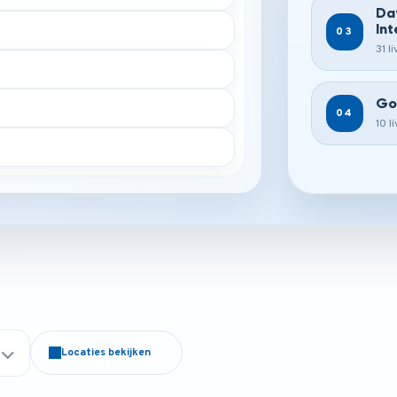
Da
Int
03
31 l
Go
04
10 l
Locaties bekijken