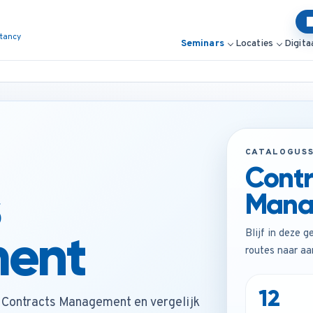
ltancy
Seminars
Locaties
Digita
CATALOGUS
Contr
s
Mana
ent
Blijf in deze g
routes naar a
12
Contracts Management en vergelijk