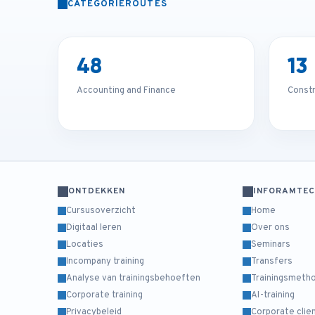
CATEGORIEROUTES
48
13
Accounting and Finance
Const
ONTDEKKEN
INFORAMTE
Cursusoverzicht
Home
Digitaal leren
Over ons
Locaties
Seminars
Incompany training
Transfers
Analyse van trainingsbehoeften
Trainingsmeth
Corporate training
AI-training
Privacybeleid
Corporate clie