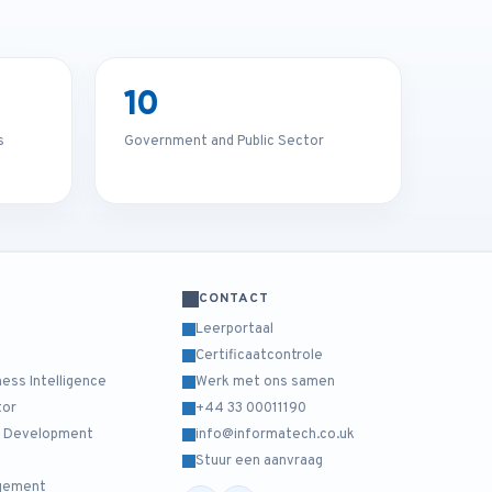
10
s
Government and Public Sector
CONTACT
Leerportaal
Certificaatcontrole
ess Intelligence
Werk met ons samen
tor
+44 33 00011190
lf Development
info@informatech.co.uk
Stuur een aanvraag
agement