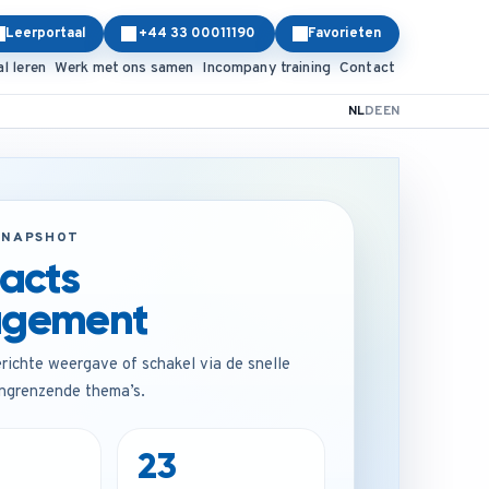
Leerportaal
+44 33 00011190
Favorieten
al leren
Werk met ons samen
Incompany training
Contact
NL
DE
EN
SNAPSHOT
acts
gement
erichte weergave of schakel via de snelle
angrenzende thema’s.
23