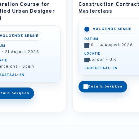
aration Course for
Construction Contrac
fied Urban Designer
Masterclass
)
VOLGENDE SESSIE
VOLGENDE SESSIE
DATUM
10 - 14 August 2026
UM
7 - 21 August 2026
LOCATIE
London - U.K
ATIE
arcelona - Spain
CURSUSTAAL: EN
SUSTAAL: EN
Details bekijken
tails bekijken