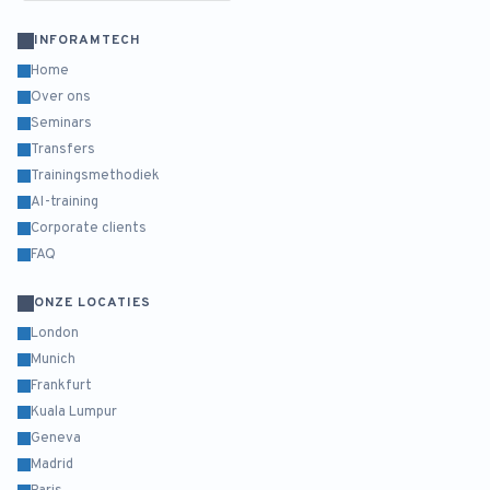
INFORAMTECH
Home
Over ons
Seminars
Transfers
Trainingsmethodiek
AI-training
Corporate clients
FAQ
ONZE LOCATIES
London
Munich
Frankfurt
Kuala Lumpur
Geneva
Madrid