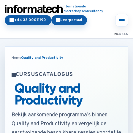
Internationale
leiderschapsconsultancy
+44 33 00011190
Leerportaal
NL
DE
EN
Home
Quality and Productivity
CURSUSCATALOGUS
Quality and
Productivity
Bekijk aankomende programma’s binnen
Quality and Productivity en vergelijk de
eerstvolgende beschikbare sessies voordat je