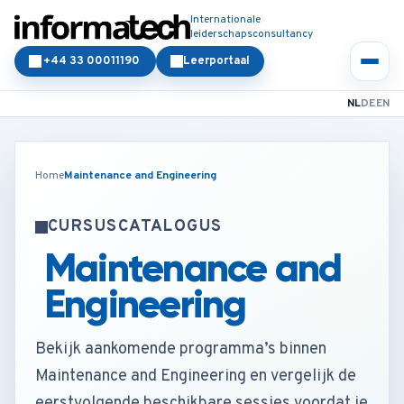
Internationale
leiderschapsconsultancy
+44 33 00011190
Leerportaal
NL
DE
EN
Home
Maintenance and Engineering
CURSUSCATALOGUS
Maintenance and
Engineering
Bekijk aankomende programma’s binnen
Maintenance and Engineering en vergelijk de
eerstvolgende beschikbare sessies voordat je