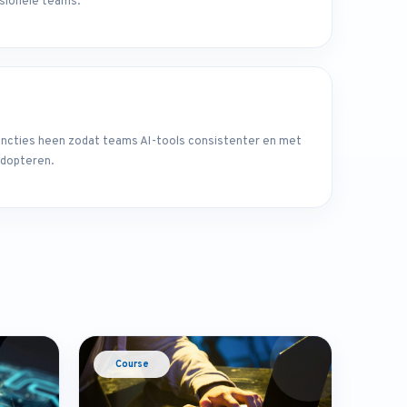
ssionele teams.
uncties heen zodat teams AI-tools consistenter en met
 adopteren.
Course