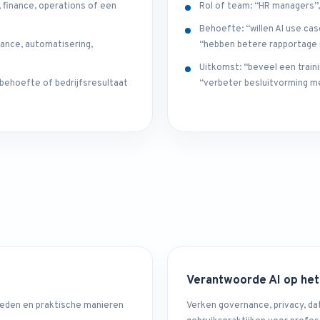
, finance, operations of een
Rol of team: “HR managers”
Behoefte: “willen AI use cas
nance, automatisering,
“hebben betere rapportage 
Uitkomst: “beveel een train
behoefte of bedrijfsresultaat
“verbeter besluitvorming me
Verantwoorde AI op het
heden en praktische manieren
Verken governance, privacy, dat