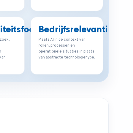
iteitsfocus
Bedrijfsrelevantie
rzoek,
Plaats AI in de context van
n
rollen, processen en
n
operationele situaties in plaats
kan
van abstracte technologiehype.