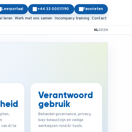
Leerportaal
+44 33 00011190
Favorieten
al leren
Werk met ons samen
Incompany training
Contact
NL
DE
EN
Verantwoord
dheid
gebruik
pten,
Behandel governance, privacy,
en
bias-bewustzijn en veilige
 van AI te
werkwijzen rond AI-tools.