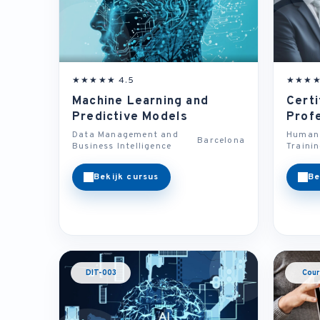
★★★★★ 4.5
★★★★
Machine Learning and
Certi
Predictive Models
Prof
Data Management and
Human 
Barcelona
Business Intelligence
Traini
Bekijk cursus
Be
DIT-003
Cour