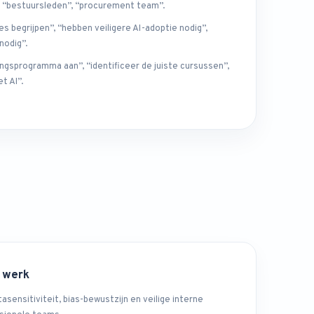
, “bestuursleden”, “procurement team”.
es begrijpen”, “hebben veiligere AI-adoptie nodig”,
nodig”.
ingsprogramma aan”, “identificeer de juiste cursussen”,
t AI”.
 werk
asensitiviteit, bias-bewustzijn en veilige interne