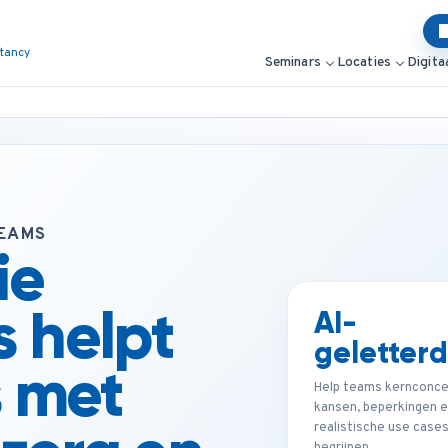
ltancy
Seminars
Locaties
Digita
TEAMS
ie
s helpt
AI-
geletter
s met
Help teams kernconce
kansen, beperkingen 
realistische use cases