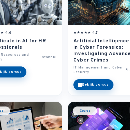
★ 4.6
★★★★★ 4.7
ficate in AI for HR
Artificial Intelligence
essionals
in Cyber Forensics:
Investigating Advanc
Resources and
Istanbul
ng
Cyber Crimes
IT Management and Cyber
Fr
kijk cursus
Security
Bekijk cursus
se
Course