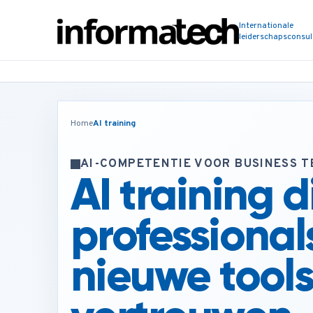
Internationale
leiderschapsconsu
Home
AI training
AI-COMPETENTIE VOOR BUSINESS 
AI training d
professional
nieuwe tool