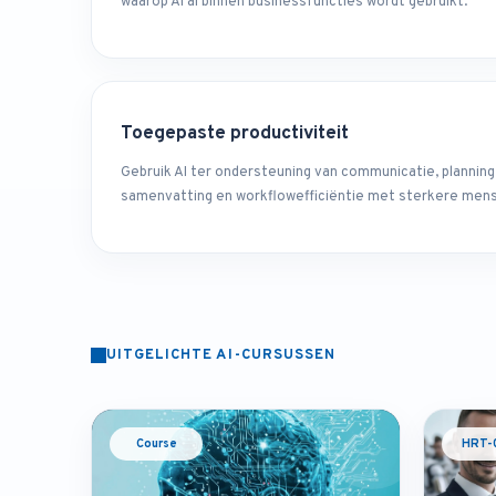
waarop AI al binnen businessfuncties wordt gebruikt.
Toegepaste productiviteit
Gebruik AI ter ondersteuning van communicatie, planning
samenvatting en workflowefficiëntie met sterkere mense
UITGELICHTE AI-CURSUSSEN
Course
HRT-