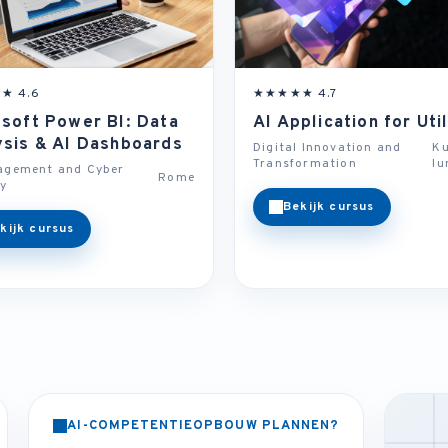
★ 4.6
★★★★★ 4.7
osoft Power BI: Data
AI Application for Util
ysis & AI Dashboards
Digital Innovation and
Ku
Transformation
l
agement and Cyber
Rome
ty
Bekijk cursus
kijk cursus
AI-COMPETENTIEOPBOUW PLANNEN?