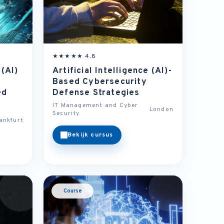
★★★★★ 4.8
 (AI)
Artificial Intelligence (AI)-
Based Cybersecurity
ed
Defense Strategies
IT Management and Cyber
London
Security
ankfurt
Bekijk cursus
Course