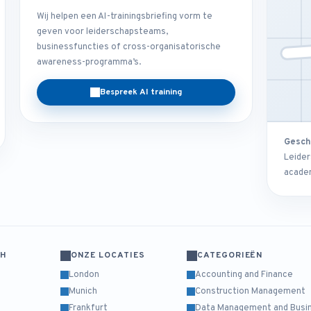
Wij helpen een AI-trainingsbriefing vorm te
geven voor leiderschapsteams,
businessfuncties of cross-organisatorische
awareness-programma’s.
Bespreek AI training
Gesch
Leider
academ
CH
ONZE LOCATIES
CATEGORIEËN
London
Accounting and Finance
Munich
Construction Management
Frankfurt
Data Management and Busin