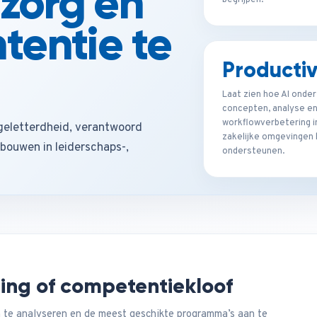
zorg en
begrijpen.
ntentie te
Productiv
Laat zien hoe AI onde
concepten, analyse e
workflowverbetering i
 geletterdheid, verantwoord
zakelijke omgevingen 
pbouwen in leiderschaps-,
ondersteunen.
ging of competentiekloof
 te analyseren en de meest geschikte programma’s aan te