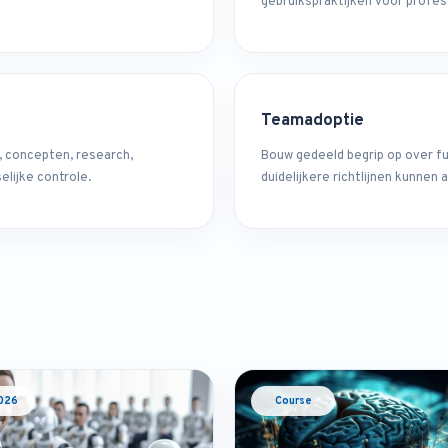
gebruikspraktijken voor profe
Teamadoptie
, concepten, research,
Bouw gedeeld begrip op over f
lijke controle.
duidelijkere richtlijnen kunnen
026
Course