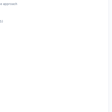
ate approach
S)