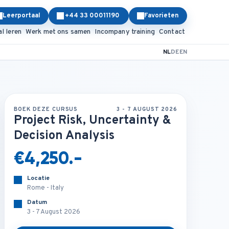
Leerportaal
+44 33 00011190
Favorieten
al leren
Werk met ons samen
Incompany training
Contact
NL
DE
EN
BOEK DEZE CURSUS
3 - 7 AUGUST 2026
Project Risk, Uncertainty &
Decision Analysis
€4,250.-
Locatie
Rome - Italy
Datum
3 - 7 August 2026