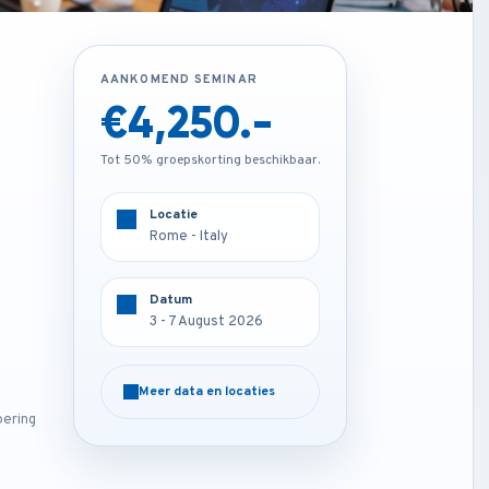
AANKOMEND SEMINAR
AANKOMEND SEMINAR
€1,850.-
€4,250.-
Tot 50% groepskorting beschikbaar.
Tot 50% groepskorting beschikbaar.
Locatie
Locatie
Online
Rome - Italy
Datum
Datum
3 - 7 August 2026
3 - 7 August 2026
Meer data en locaties
Meer data en locaties
oering