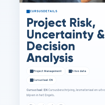
CURSUSDETAILS
Project Risk,
Uncertainty &
Decision
Analysis
Project Management
5 live data
Cursustaal: EN
Cursustaal: EN
Cursusbeschrijving, lesmateriaal en uitv
blijven in het Engels.