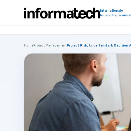
Internationale
leiderschapsconsu
Home
Project Management
Project Risk, Uncertainty & Decision 