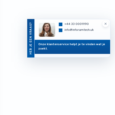
×
HEB JE EEN VRAAG?
+44 33 00011190
info@inforamtech.uk
Onze klantenservice helpt je te vinden wat je
zoekt.