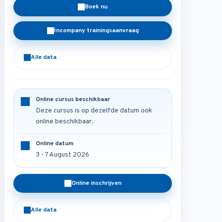
Boek nu
Incompany trainingsaanvraag
Alle data
Online cursus beschikbaar
Deze cursus is op dezelfde datum ook
online beschikbaar.
Online datum
3 - 7 August 2026
Online inschrijven
Alle data