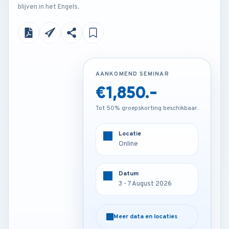
blijven in het Engels.
AANKOMEND SEMINAR
AANKOMEND SEMINAR
€1,850.-
€4,250.-
Tot 50% groepskorting beschikbaar.
Tot 50% groepskorting beschikbaar.
Locatie
Locatie
Online
Rome - Italy
Datum
Datum
3 - 7 August 2026
3 - 7 August 2026
Meer data en locaties
Meer data en locaties