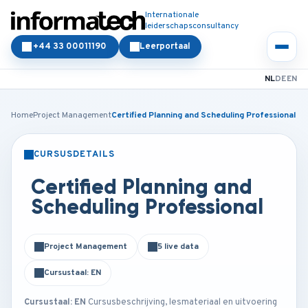
Internationale
leiderschapsconsultancy
+44 33 00011190
Leerportaal
NL
DE
EN
Home
Project Management
Certified Planning and Scheduling Professional
CURSUSDETAILS
KLASSIKAAL
ONLINE
Certified Planning and
Scheduling Professional
Project Management
5 live data
Cursustaal: EN
Cursustaal: EN
Cursusbeschrijving, lesmateriaal en uitvoering