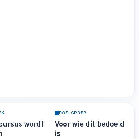
EK
DOELGROEP
cursus wordt
Voor wie dit bedoeld
n
is