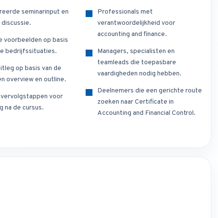
reerde seminarinput en
Professionals met
 discussie.
verantwoordelijkheid voor
accounting and finance.
e voorbeelden op basis
e bedrijfssituaties.
Managers, specialisten en
teamleads die toepasbare
itleg op basis van de
vaardigheden nodig hebben.
n overview en outline.
Deelnemers die een gerichte route
e vervolgstappen voor
zoeken naar Certificate in
g na de cursus.
Accounting and Financial Control.