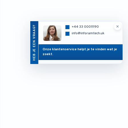
×
HEB JE EEN VRAAG?
+44 33 00011190
info@inforamtech.uk
Onze klantenservice helpt je te vinden wat je
zoekt.