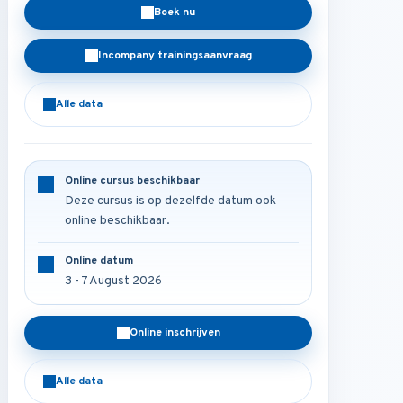
Boek nu
Incompany trainingsaanvraag
Alle data
Online cursus beschikbaar
Deze cursus is op dezelfde datum ook
online beschikbaar.
Online datum
3 - 7 August 2026
Online inschrijven
Alle data