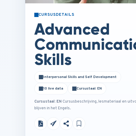
CURSUSDETAILS
Advanced
Communicati
Skills
Interpersonal Skills and Self Development
10 live data
Cursustaal: EN
Cursustaal: EN
Cursusbeschrijving, lesmateriaal en uitv
blijven in het Engels.