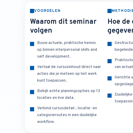
VOORDELEN
METHODI
Waarom dit seminar
Hoe de 
volgen
gegeve
Bouw actuele, praktische kennis
Gestructu
op binnen interpersonal skills and
begeleide
self development.
Praktisch
Vertaal de cursusinhoud direct naar
van actuel
acties die je meteen op het werk
Gerichte u
kunt toepassen.
opgeslage
Bekijk echte planningsopties op 13
Duidelijk
locaties en live data.
toepassin
Verbind cursusdetail-, locatie- en
categorieroutes in een duidelijke
workflow.