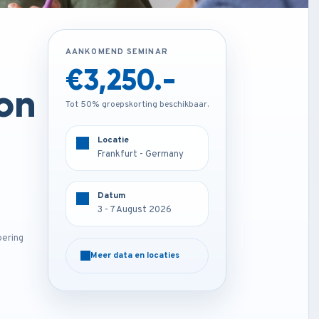
AANKOMEND SEMINAR
AANKOMEND SEMINAR
€1,850.-
€3,250.-
on
Tot 50% groepskorting beschikbaar.
Tot 50% groepskorting beschikbaar.
Locatie
Locatie
Frankfurt - Germany
Online
Datum
Datum
3 - 7 August 2026
3 - 7 August 2026
oering
Meer data en locaties
Meer data en locaties