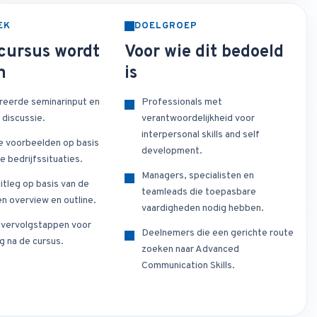
EK
DOELGROEP
cursus wordt
Voor wie dit bedoeld
n
is
reerde seminarinput en
Professionals met
 discussie.
verantwoordelijkheid voor
interpersonal skills and self
e voorbeelden op basis
development.
e bedrijfssituaties.
Managers, specialisten en
itleg op basis van de
teamleads die toepasbare
n overview en outline.
vaardigheden nodig hebben.
e vervolgstappen voor
Deelnemers die een gerichte route
g na de cursus.
zoeken naar Advanced
Communication Skills.