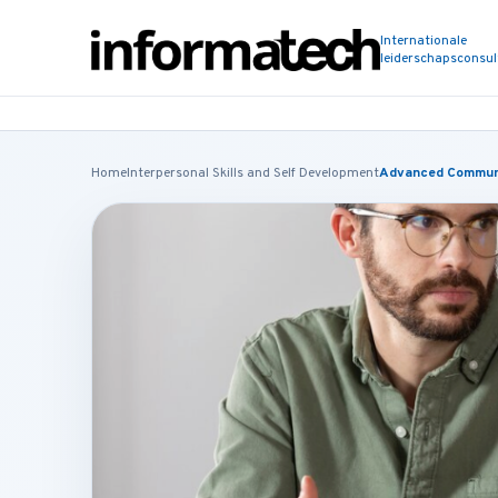
Internationale
leiderschapsconsu
Home
Interpersonal Skills and Self Development
Advanced Communi