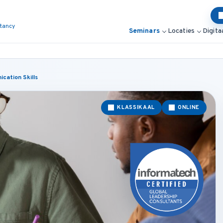
ltancy
Seminars
Locaties
Digita
cation Skills
KLASSIKAAL
ONLINE