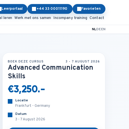
Leerportaal
+44 33 00011190
Favorieten
al leren
Werk met ons samen
Incompany training
Contact
NL
DE
EN
BOEK DEZE CURSUS
3 - 7 AUGUST 2026
Advanced Communication
Skills
€3,250.-
Locatie
Frankfurt - Germany
Datum
3 - 7 August 2026