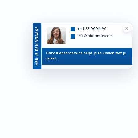
×
HEB JE EEN VRAAG?
+44 33 00011190
info@inforamtech.uk
Onze klantenservice helpt je te vinden wat je
zoekt.