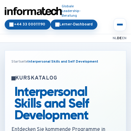
Globale
Leadership-
Beratung
+44 33 00011190
Lerner-Dashboard
NL
DE
EN
Startseite
Interpersonal Skills and Self Development
KURSKATALOG
Interpersonal
Skills and Self
Development
Entdecken Sie kommende Programme in